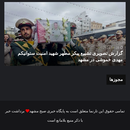
گزارش
گزا
تصویری
تصو
تشییع
آغاز
پیکر
سا
مطهر
تحص
شهید
دبی
امنیت
نمو
گ
ستوانیکم
دول
2024-10-28
گزارش تصویری تشییع پیکر مطهر شهید امنیت ستوانیکم
د
مهدی
دخت
مهدی خموشی در مشهد
ش
خموشی
کوث
در
با
مشهد
حضو
منط
مجوزها
یک
و
نای
رئی
شور
تمامی حقوق این تارنما متعلق است به پایگاه خبری صبح مشهد
برداشت خبر
شه
با ذکر منبع بلامانع است
مش