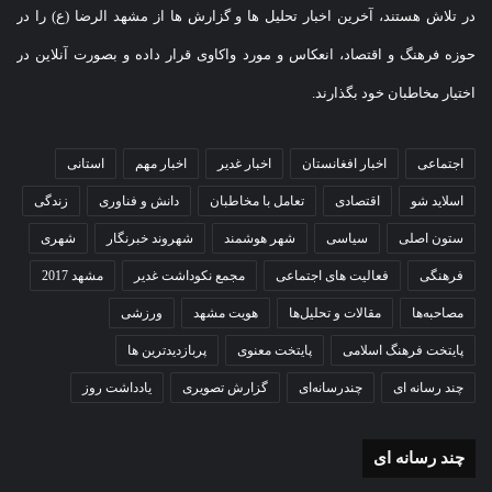
در تلاش هستند، آخرین اخبار تحلیل ها و گزارش ها از مشهد الرضا (ع) را در
حوزه فرهنگ و اقتصاد، انعکاس و مورد واکاوی قرار داده و بصورت آنلاین در
اختیار مخاطبان خود بگذارند.
اجتماعی
اخبار افغانستان
اخبار غدیر
اخبار مهم
استانی
اسلاید شو
اقتصادی
تعامل با مخاطبان
دانش و فناوری
زندگی
ستون اصلی
سیاسی
شهر هوشمند
شهروند خبرنگار
شهری
فرهنگی
فعالیت های اجتماعی
مجمع نکوداشت غدیر
مشهد 2017
مصاحبه‌ها
مقالات و تحلیل‌ها
هویت مشهد
ورزشی
پایتخت فرهنگ اسلامی
پایتخت معنوی
پربازدیدترین ها
چند رسانه ای
چندرسانه‌ای
گزارش تصویری
یادداشت روز
چند رسانه ای