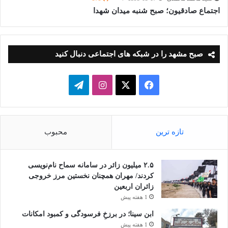
اجتماع صادقیون؛ صبح شنبه میدان شهدا
صبح مشهد را در شبکه های اجتماعی دنبال کنید
فیسبوک
ایکس
اینستاگرام
تلگرام
تازه ترین
محبوب
۲.۵ میلیون زائر در سامانه سماح نام‌نویسی
کردند/ مهران همچنان نخستین مرز خروجی
زائران اربعین
1 هفته پیش
ابن سینا؛ در برزخِ فرسودگی و کمبود امکانات
1 هفته پیش