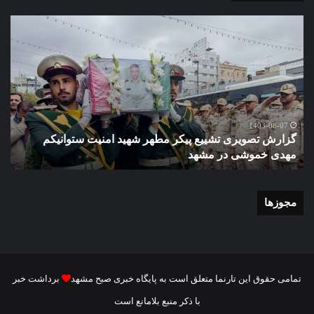
گزارش
گزا
تصویری
تصو
تشییع
آغاز
پیکر
سا
مطهر
تحص
شهید
دبی
امنیت
نمو
گ
ستوانیکم
دول
1403-08-07
گزارش تصویری تشییع پیکر مطهر شهید امنیت ستوانیکم
د
مهدی
دخت
مهدی خموشی در مشهد
ش
خموشی
کوث
در
با
مشهد
حضو
منط
مجوزها
یک
و
نای
رئی
شور
تمامی حقوق این تارنما متعلق است به پایگاه خبری صبح مشهد
برداشت خبر
شه
با ذکر منبع بلامانع است
مش