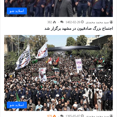
اسلاید شو
سید محمد محمدی
1402-02-26
۰
382
اجتماع بزرگ صادقیون در مشهد برگزار شد
اسلاید شو
سید محمد محمدی
1395-05-07
۰
979