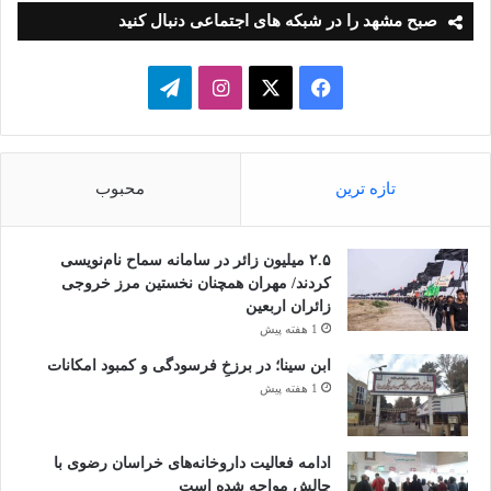
صبح مشهد را در شبکه های اجتماعی دنبال کنید
فیسبوک
ایکس
اینستاگرام
تلگرام
تازه ترین
محبوب
۲.۵ میلیون زائر در سامانه سماح نام‌نویسی
کردند/ مهران همچنان نخستین مرز خروجی
زائران اربعین
1 هفته پیش
ابن سینا؛ در برزخِ فرسودگی و کمبود امکانات
1 هفته پیش
ادامه فعالیت داروخانه‌های خراسان رضوی با
چالش مواجه شده است