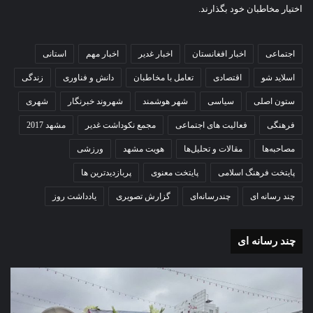
اختیار مخاطبان خود بگذارند.
اجتماعی
اخبار افغانستان
اخبار غدیر
اخبار مهم
استانی
اسلاید شو
اقتصادی
تعامل با مخاطبان
دانش و فناوری
زندگی
ستون اصلی
سیاسی
شهر هوشمند
شهروند خبرنگار
شهری
فرهنگی
فعالیت های اجتماعی
مجمع نکوداشت غدیر
مشهد 2017
مصاحبه‌ها
مقالات و تحلیل‌ها
هویت مشهد
ورزشی
پایتخت فرهنگ اسلامی
پایتخت معنوی
پربازدیدترین ها
چند رسانه ای
چندرسانه‌ای
گزارش تصویری
یادداشت روز
چند رسانه ای
گزارش
گزا
تصویری
تصو
تشییع
آغاز