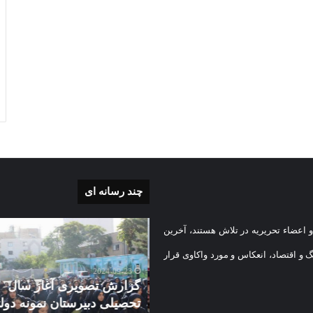
چند رسانه ای
گزارش
 اعضاء تحریریه در تلاش هستند، آخرین
ی
تصویری
آغاز
گ و اقتصاد، انعکاس و مورد واکاوی قرار
سال
2024-09-23
تحصیلی
گزارش تصویری آغاز سال
دبیرستان
تحصیلی دبیرستان نمونه دول
2024-10-
نمونه