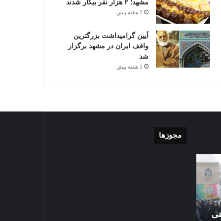
مشهد؛ ۲ هزار نفر بیکار شدند
2 هفته پیش
آیین گرامیداشت بزرگترین
واقف ایران در مشهد برگزار
شد
2 هفته پیش
مجوزها
موشن
گزارش
گرافی
تصویری
دهکده
اقامه
مدرن
نماز
ورزشی
عید
مشهد
سعید
تی
2026-05-27
قربان