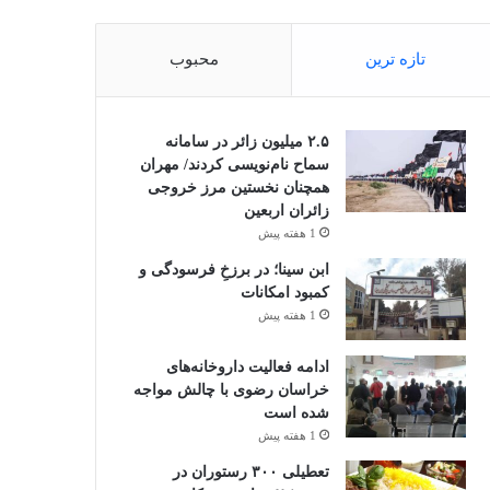
تازه ترین
محبوب
۲.۵ میلیون زائر در سامانه
سماح نام‌نویسی کردند/ مهران
همچنان نخستین مرز خروجی
زائران اربعین
1 هفته پیش
ابن سینا؛ در برزخِ فرسودگی و
کمبود امکانات
1 هفته پیش
ادامه فعالیت داروخانه‌های
خراسان رضوی با چالش مواجه
شده است
1 هفته پیش
تعطیلی ۳۰۰ رستوران در