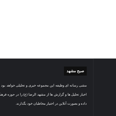
صبح مشهد
غبارروبی
گزارش
مشی رسانه ای وظیفه این مجموعه خبری و تحلیلی خواهد بود و
مضجع
تصویر
نورانی
تشییع
اخبار تحلیل ها و گزارش ها از مشهد الرضا (ع) را در حوزه فرهن
امام
پیکر
داده و بصورت آنلاین در اختیار مخاطبان خود بگذارند.
رضا(علیه
مطهر
السلام)
شهید
28
+
امنیت