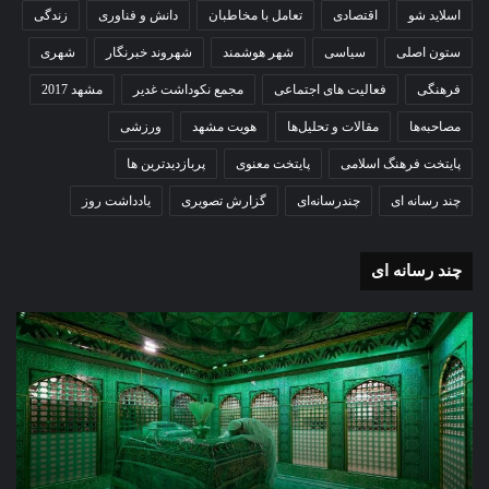
اسلاید شو
اقتصادی
تعامل با مخاطبان
دانش و فناوری
زندگی
ستون اصلی
سیاسی
شهر هوشمند
شهروند خبرنگار
شهری
فرهنگی
فعالیت های اجتماعی
مجمع نکوداشت غدیر
مشهد 2017
مصاحبه‌ها
مقالات و تحلیل‌ها
هویت مشهد
ورزشی
پایتخت فرهنگ اسلامی
پایتخت معنوی
پربازدیدترین ها
چند رسانه ای
چندرسانه‌ای
گزارش تصویری
یادداشت روز
چند رسانه ای
غبارروبی
گزا
مضجع
تصو
نورانی
تشی
امام
پیک
رضا(علیه
مطه
السلام)
شهی
+
امن
فیلم
ستو