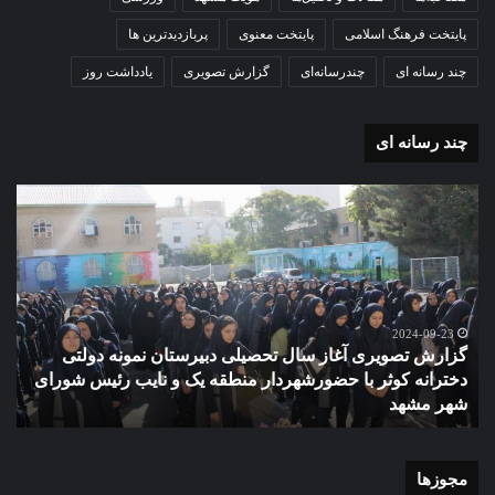
پایتخت فرهنگ اسلامی
پایتخت معنوی
پربازدیدترین ها
چند رسانه ای
چندرسانه‌ای
گزارش تصویری
یادداشت روز
چند رسانه ای
گزارش
مو
تصویری
گرا
آغاز
دهک
سال
مدر
تحصیلی
ور
دبیرستان
مش
نمونه
2024-09-23
گزارش تصویری آغاز سال تحصیلی دبیرستان نمونه دولتی
دولتی
دخترانه کوثر با حضورشهردار منطقه یک و نایب رئیس شورای
دخترانه
شهر مشهد
م
کوثر
با
حضورشهردار
منطقه
مجوزها