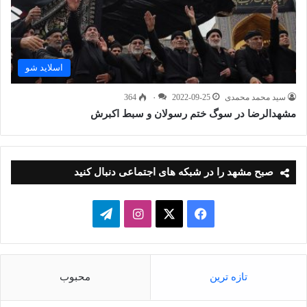
اسلاید شو
سید محمد محمدی
2022-09-25
۰
364
مشهدالرضا در سوگ ختم رسولان و سبط اکبرش
صبح مشهد را در شبکه های اجتماعی دنبال کنید
فیسبوک
ایکس
اینستاگرام
تلگرام
تازه ترین
محبوب