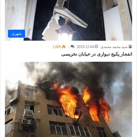
شهری
سید محمد محمدی
2019-12-04
۰
1,600
انفجار پکیج دیواری در خیابان نخریسی