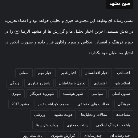
صبح مشهد
مشی رسانه ای وظیفه این مجموعه خبری و تحلیلی خواهد بود و اعضاء تحریریه
در تلاش هستند، آخرین اخبار تحلیل ها و گزارش ها از مشهد الرضا (ع) را در
حوزه فرهنگ و اقتصاد، انعکاس و مورد واکاوی قرار داده و بصورت آنلاین در
اختیار مخاطبان خود بگذارند.
اجتماعی
اخبار افغانستان
اخبار غدیر
اخبار مهم
استانی
اسلاید شو
اقتصادی
تعامل با مخاطبان
دانش و فناوری
زندگی
ستون اصلی
سیاسی
شهر هوشمند
شهروند خبرنگار
شهری
فرهنگی
فعالیت های اجتماعی
مجمع نکوداشت غدیر
مشهد 2017
مصاحبه‌ها
مقالات و تحلیل‌ها
هویت مشهد
ورزشی
پایتخت فرهنگ اسلامی
پایتخت معنوی
پربازدیدترین ها
چند رسانه ای
چندرسانه‌ای
گزارش تصویری
یادداشت روز