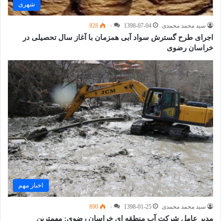
شهری
سید محمد محمدی
1398-07-04
۰
828
اجرای طرح گسترش سواد آبی همزمان با آغاز سال تحصیلی در
خراسان رضوی
اخبار مهم
سید محمد محمدی
1398-01-25
۰
890
مدیر عامل شرکت آب منطقه ای خراسان رضوی: مهمترین