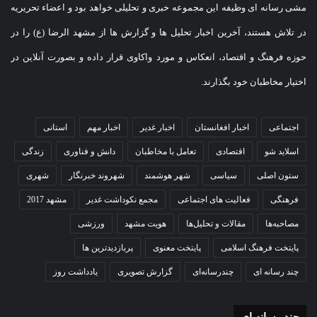
مشی رسانه ای وظیفه این مجموعه خبری و تحلیلی خواهد بود و اعضاء تحریریه
در تلاش هستند، آخرین اخبار تحلیل ها و گزارش ها از مشهد الرضا (ع) را در
حوزه فرهنگ و اقتصاد، انعکاس و مورد واکاوی قرار داده و بصورت آنلاین در
اختیار مخاطبان خود بگذارند.
اجتماعی
اخبار افغانستان
اخبار غدیر
اخبار مهم
استانی
اسلاید شو
اقتصادی
تعامل با مخاطبان
دانش و فناوری
زندگی
ستون اصلی
سیاسی
شهر هوشمند
شهروند خبرنگار
شهری
فرهنگی
فعالیت های اجتماعی
مجمع نکوداشت غدیر
مشهد 2017
مصاحبه‌ها
مقالات و تحلیل‌ها
هویت مشهد
ورزشی
پایتخت فرهنگ اسلامی
پایتخت معنوی
پربازدیدترین ها
چند رسانه ای
چندرسانه‌ای
گزارش تصویری
یادداشت روز