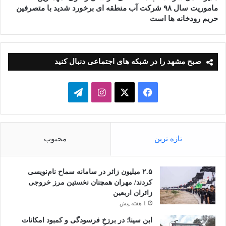
ماموریت سال ۹۸ شرکت آب منطقه ای برخورد شدید با متصرفین
حریم رودخانه ها است
صبح مشهد را در شبکه های اجتماعی دنبال کنید
فیسبوک
ایکس
اینستاگرام
تلگرام
تازه ترین
محبوب
۲.۵ میلیون زائر در سامانه سماح نام‌نویسی
کردند/ مهران همچنان نخستین مرز خروجی
زائران اربعین
1 هفته پیش
ابن سینا؛ در برزخِ فرسودگی و کمبود امکانات