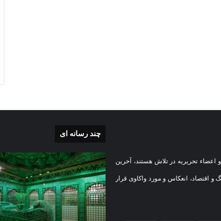
چند رسانه ای
غبارروبی
 اعضاء تحریریه در تلاش هستند، آخرین
ی
مضجع
نورانی
گ و اقتصاد، انعکاس و مورد واکاوی قرار
امام
رضا(علیه
السلام)
2026-05-
+