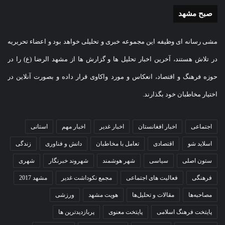
صبح مشهد
مشی رسانه ای وظیفه این مجموعه خبری و تحلیلی خواهد بود و اعضاء تحریریه
در تلاش هستند، آخرین اخبار تحلیل ها و گزارش ها از مشهد الرضا (ع) را در
حوزه فرهنگ و اقتصاد، انعکاس و مورد واکاوی قرار داده و بصورت آنلاین در
اختیار مخاطبان خود بگذارند.
اجتماعی
اخبار افغانستان
اخبار غدیر
اخبار مهم
استانی
اسلاید شو
اقتصادی
تعامل با مخاطبان
دانش و فناوری
زندگی
ستون اصلی
سیاسی
شهر هوشمند
شهروند خبرنگار
شهری
فرهنگی
فعالیت های اجتماعی
مجمع نکوداشت غدیر
مشهد 2017
مصاحبه‌ها
مقالات و تحلیل‌ها
هویت مشهد
ورزشی
پایتخت فرهنگ اسلامی
پایتخت معنوی
پربازدیدترین ها