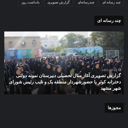
چند رسانه ای
چندرسانه‌ای
گزارش تصویری
یادداشت روز
چند رسانه ای
گزارش
مو
تصویری
گرا
آغاز
دهک
سال
مدر
تحصیلی
ور
دبیرستان
مش
نمونه
1403-07-02
گزارش تصویری آغاز سال تحصیلی دبیرستان نمونه دولتی
دولتی
دخترانه کوثر با حضورشهردار منطقه یک و نایب رئیس شورای
دخترانه
شهر مشهد
م
کوثر
با
حضورشهردار
منطقه
مجوزها
یک
و
نایب