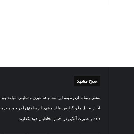
صبح مشهد
گزارش
غباررو
مشی رسانه ای وظیفه این مجموعه خبری و تحلیلی خواهد بود و
تصویری
مضجع
اقامه
نورانی
اخبار تحلیل ها و گزارش ها از مشهد الرضا (ع) را در حوزه فرهن
نماز
امام
داده و بصورت آنلاین در اختیار مخاطبان خود بگذارند.
عید
رضا(عل
سعید
السلام
2026-05-27
قربان
+