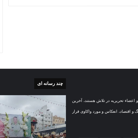
چند رسانه ای
بی
گزارش
 اعضاء تحریریه در تلاش هستند، آخرین
تصویری
تشییع
گ و اقتصاد، انعکاس و مورد واکاوی قرار
پیکر
یه
مطهر
)
شهید
2024-10-28
امنیت