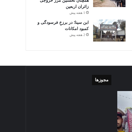
همچنان نخستین مرز خروجی
زائران اربعین
1 هفته پیش
ابن سینا؛ در برزخِ فرسودگی و
کمبود امکانات
2 هفته پیش
مجوزها
گزارش
موشن
تصویری
گرافی
آغاز
دهکده
سال
مدرن
2024-09-23
تحصیلی
ورزشی
گزارش تصویری آغاز سال
دبیرستان
مشهد
تحصیلی دبیرستان نمونه دولتی
نمونه