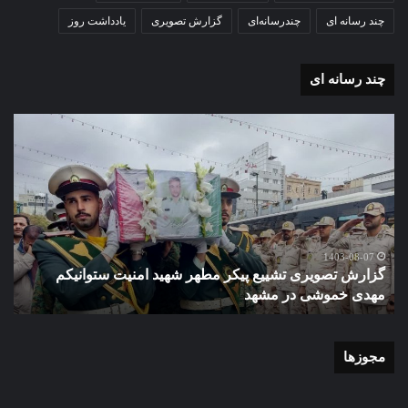
چند رسانه ای
چندرسانه‌ای
گزارش تصویری
یادداشت روز
چند رسانه ای
گزارش
تصویری
آغاز
سال
تحصیلی
دبیرستان
نمونه
1403-07-02
گزارش تصویری آغاز سال تحصیلی دبیرستا
دولتی
د امنیت ستوانیکم
دخترانه کوثر با حضورشهردار منطقه یک و
دخترانه
شهر مشهد
کوثر
با
حضورشهردار
منطقه
مجوزها
یک
و