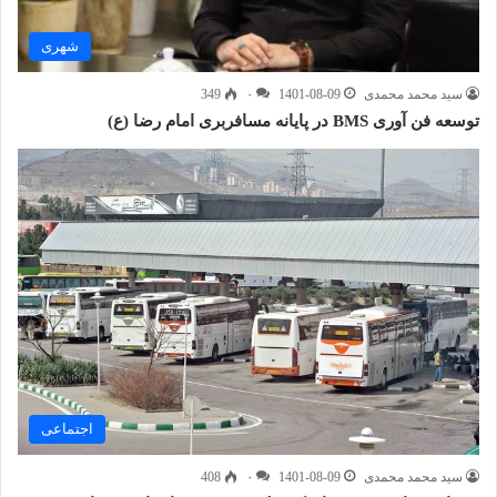
شهری
سید محمد محمدی
1401-08-09
۰
349
توسعه فن آوری BMS در پایانه مسافربری امام رضا (ع)
اجتماعی
سید محمد محمدی
1401-08-09
۰
408