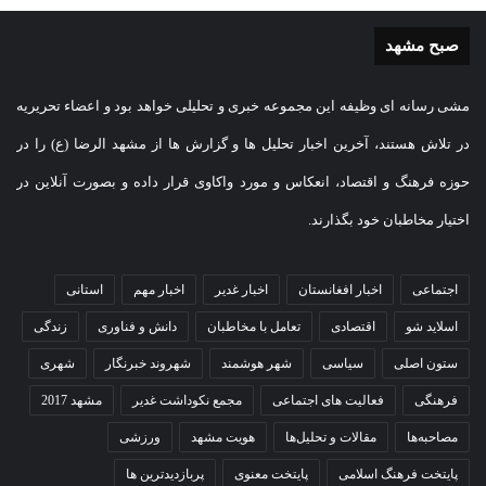
صبح مشهد
مشی رسانه ای وظیفه این مجموعه خبری و تحلیلی خواهد بود و اعضاء تحریریه
در تلاش هستند، آخرین اخبار تحلیل ها و گزارش ها از مشهد الرضا (ع) را در
حوزه فرهنگ و اقتصاد، انعکاس و مورد واکاوی قرار داده و بصورت آنلاین در
اختیار مخاطبان خود بگذارند.
اجتماعی
اخبار افغانستان
اخبار غدیر
اخبار مهم
استانی
اسلاید شو
اقتصادی
تعامل با مخاطبان
دانش و فناوری
زندگی
ستون اصلی
سیاسی
شهر هوشمند
شهروند خبرنگار
شهری
فرهنگی
فعالیت های اجتماعی
مجمع نکوداشت غدیر
مشهد 2017
مصاحبه‌ها
مقالات و تحلیل‌ها
هویت مشهد
ورزشی
پایتخت فرهنگ اسلامی
پایتخت معنوی
پربازدیدترین ها