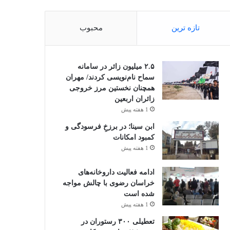
تازه ترین
محبوب
۲.۵ میلیون زائر در سامانه
سماح نام‌نویسی کردند/ مهران
همچنان نخستین مرز خروجی
زائران اربعین
1 هفته پیش
ابن سینا؛ در برزخِ فرسودگی و
کمبود امکانات
1 هفته پیش
ادامه فعالیت داروخانه‌های
خراسان رضوی با چالش مواجه
شده است
1 هفته پیش
تعطیلی ۳۰۰ رستوران در