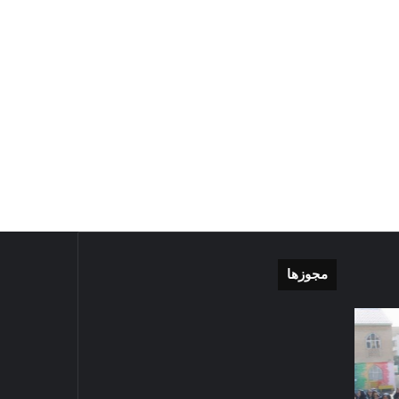
مجوزها
موشن
گزارش
گرافی
تصویری
دهکده
اقامه
مدرن
نماز
ورزشی
عید