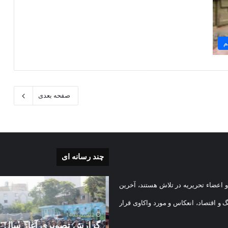
م
صفحه بعدی
چند رسانه ای
گزارش
 اعضاء تحریریه در تلاش هستند، آخرین
ی
تصویری
آغاز
گ و اقتصاد، انعکاس و مورد واکاوی قرار
سال
1403-07-02
تحصیلی
گزارش تصویری آغاز سال