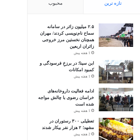
تازه ترین
محبوب
۲.۵ میلیون زائر در سامانه
سماح نام‌نویسی کردند/ مهران
همچنان نخستین مرز خروجی
زائران اربعین
1 هفته پیش
ابن سینا؛ در برزخِ فرسودگی و
کمبود امکانات
1 هفته پیش
ادامه فعالیت داروخانه‌های
خراسان رضوی با چالش مواجه
شده است
1 هفته پیش
تعطیلی ۳۰۰ رستوران در
مشهد؛ ۲ هزار نفر بیکار شدند
2 هفته پیش