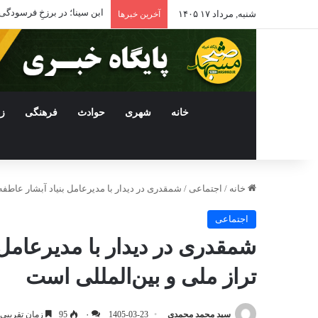
ابن سینا؛ در برزخِ فرسودگی
شنبه, مرداد ۱۷ ۱۴۰۵
آخرین خبرها
خانه
شهری
حوادث
فرهنگی
ز
خانه
/
اجتماعی
/
شمقدری در دیدار با مدیرعامل بنیاد آبشار عاطفه
اجتماعی
شمقدری در دیدار با مدیرعامل 
تراز ملی و بین‌المللی است
سید محمد محمدی
1405-03-23
۰
95
زمان تقریبی مطال