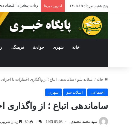
زنان، پیشران اقتصاد د
پنج شنبه, مرداد ۱۵ ۱۴۰۵
آخرین خبرها
خانه
شهری
حوادث
فرهنگی
ز
خانه
/
اسلاید شو
/
ساماندهی اتباع ؛ از واگذاری اختیارات تا اجرای
اجتماعی
اسلاید شو
شهری
ساماندهی اتباع ؛ از واگذاری ا
سید محمد محمدی
1405-03-08
۰
89
زمان تقریبی مطال