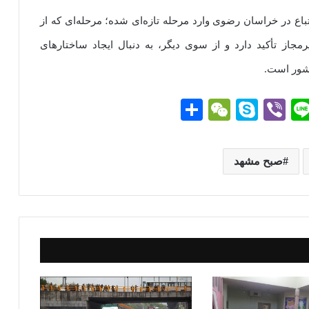
ع در خراسان رضوی وارد مرحله تازه‌ای شده؛ مرحله‌ای که از
مجاز تأکید دارد و از سوی دیگر، به دنبال ایجاد ساختارهای
کشور است.
Li
Vi
S
W
ا
ne
be
ky
e
ش
r
pe
C
تر
صبح مشهد
g
ha
ا
t
ک
گذ
ار
ی