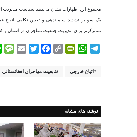
مجموع این اظهارات نشان می‌دهد سیاست مدیریت اتبا
یک سو بر تشدید ساماندهی و تعیین تکلیف اتباع غیر
متمرکزتر برای مدیریت جمعیت مهاجران در استان و 
M
E
T
Fa
C
Pr
W
Te
es
m
wi
ce
op
in
ha
le
sa
ail
tte
bo
y
tF
ts
gr
اتباع خارجی
تابعیت مهاجران افغانستانی
e
r
ok
Li
ri
A
a
nk
en
pp
m
dl
y
نوشته های مشابه