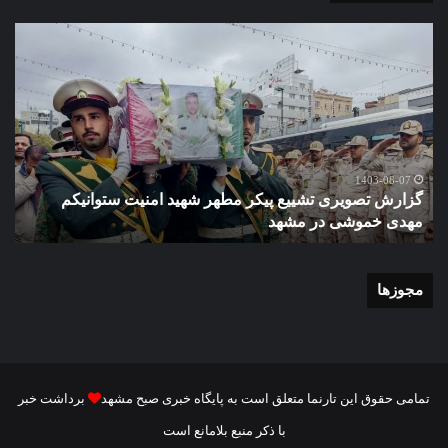
گزارش
گزا
تصویری
تصو
تشییع
آغاز
پیکر
سا
مطهر
تحص
شهید
دبی
امنیت
نمو
گ
ستوانیکم
دول
1403-08-07
گزارش تصویری تشییع پیکر مطهر شهید امنیت ستوانیکم
د
مهدی
دخت
مهدی خموشی در مشهد
ش
خموشی
کوث
در
با
مشهد
حضو
منط
مجوزها
یک
و
نای
رئی
شور
تمامی حقوق این تارنما متعلق است به پایگاه خبری صبح مشهد
برداشت خبر
شه
با ذکر منبع بلامانع است
مش