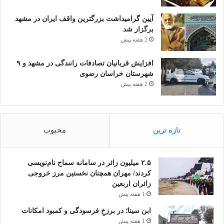
آیین گرامیداشت بزرگترین واقف ایران در مشهد
برگزار شد
2 هفته پیش
افزایش قربانیان تصادفات رانندگی در مشهد و ۹
شهرستان خراسان رضوی
2 هفته پیش
تازه ترین
محبوب
۲.۵ میلیون زائر در سامانه سماح نام‌نویسی
کردند/ مهران همچنان نخستین مرز خروجی
زائران اربعین
1 هفته پیش
ابن سینا؛ در برزخِ فرسودگی و کمبود امکانات
1 هفته پیش