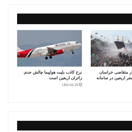
گذ
ار
ی
ام ۶۱ هزار متقاضی خراسان
نرخ کاذب بلیت هواپیما چالش جدی
ر اربعین در سامانه
زائران اربعین است
1404-04-29