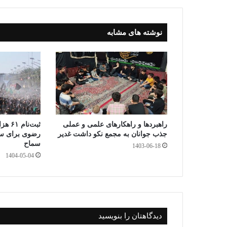
dl
y
نوشته های مشابه
راهبردها و راهکارهای علمی و عملی
ثبت‌ن
جذب جوانان به مجمع نکو داشت غدیر
رضوی برای سف
سماح
1403-06-18
1404-05-04
دیدگاهتان را بنویسید