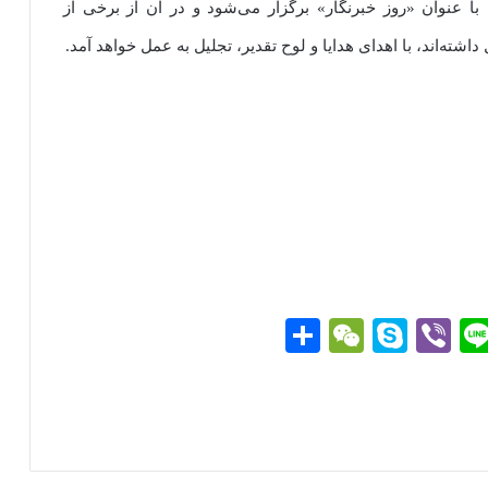
ا عنوان «روز خبرنگار» برگزار می‌شود و در آن از برخی از
شته‌اند، با اهدای هدایا و لوح تقدیر، تجلیل به عمل خواهد آمد.
Li
Vi
S
W
ا
ne
be
ky
e
ش
r
pe
C
تر
g
ha
ا
t
ک