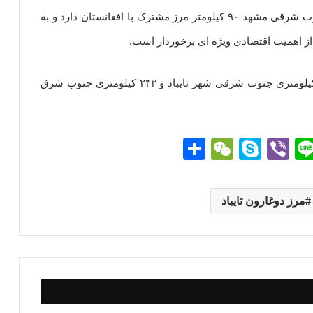
شهرستان ۱۵۱ هزار نفری تایباد در ۲۲۵ کیلومتری جنوب شرقی مشهد ۹۰ کیلومتر مرز مشترک با افغانستان دارد و به
از اهمیت اقتصادی ویژه ای برخوردار است.
مرز دوغارون با قدمت بیش از یک قرن در فاصله ۱۸ کیلومتری جنوب شرقی شهر تایباد و ۲۴۳ کیلومتری جنوب شرق
Li
Vi
S
W
ا
ne
be
ky
e
ش
r
pe
C
تر
مرز دوغارون تایباد
g
ha
ا
t
ک
گذ
ار
ی