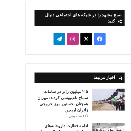
صبح مشهد را در شبکه های اجتماعی دنبال
کنید
فیسبوک
ایکس
اینستاگرام
تلگرام
اخبار مرتبط
۲.۵ میلیون زائر در سامانه
سماح نام‌نویسی کردند/ مهران
همچنان نخستین مرز خروجی
زائران اربعین
1 هفته پیش
ادامه فعالیت داروخانه‌های