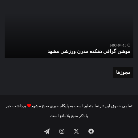
دهکده
اقا
مدرن
نما
ورزشی
عید
مشهد
سعی
قرب
در
گ
حرم
1403-04-10
موشن گرافی دهکده مدرن ورزشی مشهد
ع
اما
رضا
علی
الس
مجوزها
تمامی حقوق این تارنما متعلق است به پایگاه خبری صبح مشهد
برداشت خبر
با ذکر منبع بلامانع است
فیسبوک
ایکس
اینستاگرام
تلگرام