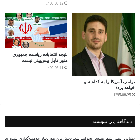
1403-08-19
جالب است بسیاری نیز برای اقدام مجلس آن زمان را انقلابی دانسته
و برایشان کف زدند .
سوال اینجاست که آیا مجلس امروز به ریاست آقای دکترخلبان
قالیباف
نتیجه انتخابات ریاست جمهوری
هنوز قابل پیش‌بینی نیست
و یا همان برادرحاج باقر قدیم خودمان این توان را دارد که سرکار
1400-03-11
خانم مالواجرد ((فرزانه)) که انفجار در زمان وزارت وی صدها
ترامپ آمریکا را به کدام سو
برابرانفجارایستگاه خیام نیشابوربرای کشور و مردم خسارت به
خواهد برد؟
1395-08-25
بارآورده را اگربه اوین روانه نکندبه شغل در شأن خودش روانه کند ؟
محمد حسین روشنک
دیدگاهتان را بنویسید
۱۴۰۴/۲/۷
نشانی ایمیل شما منتشر نخواهد شد.
بخش‌های موردنیاز علامت‌گذاری شده‌اند