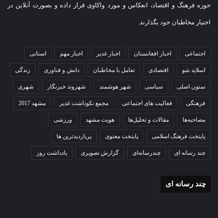
حوزه فرهنگ و اقتصاد، انعکاس و مورد واکاوی قرار داده و بصورت آنلاین در
اختیار مخاطبان خود بگذارند.
اجتماعی
اخبار افغانستان
اخبار غدیر
اخبار مهم
استانی
اسلاید شو
اقتصادی
تعامل با مخاطبان
دانش و فناوری
زندگی
ستون اصلی
سیاسی
شهر هوشمند
شهروند خبرنگار
شهری
فرهنگی
فعالیت های اجتماعی
مجمع نکوداشت غدیر
مشهد 2017
مصاحبه‌ها
مقالات و تحلیل‌ها
هویت مشهد
ورزشی
پایتخت فرهنگ اسلامی
پایتخت معنوی
پربازدیدترین ها
چند رسانه ای
چندرسانه‌ای
گزارش تصویری
یادداشت روز
چند رسانه ای
موشن
گزا
گرافی
تصو