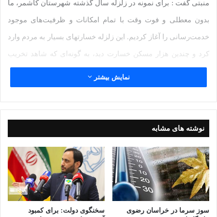
منبتی گفت : برای نمونه در زلزله سال گذشته شهرستان کاشمر، ما
بدون معطلی و فوت وقت با تمام امکانات و ظرفیت‌های موجود
خدمت‌رسانی را آغاز کردیم. این زلزله خسارتهای بسیار به مردم وارد
کرد و چندین هزار مسکن خسارت دید، به گونه‌ای که شاهد تخریب
صد در صدی ۲ هزار واحد بودیم.
نمایش بیشتر
وی خاطر نشان کرد: ماشین‌آلات و سایر تجهیزات به شهرستان
کاشمر، به منظور امدادرسانی به مردم آسیب‌دیده، اعزام شدند و
نوشته های مشابه
برای سرعت بخشیدن به کار، کارگاهی تشکیل شد، در این کارگاه
میلگردها ‌و سایر ادوات مورد نیاز سر هم شدند، اسکلتها ساخته شد
و ظرف مدت یک ماه، هزار واحد مسکونی آماده‌سازی شد.
مدیرکل بنیاد مسکن خراسان رضوی، در ادامه افزود: تاکنون ۸۰
سوز سرما در خراسان رضوی
سخنگوی دولت: برای کمبود
درصد از بازسازی‌ها به اتمام رسیده است و پنج شنبه ۲۸ فروردین