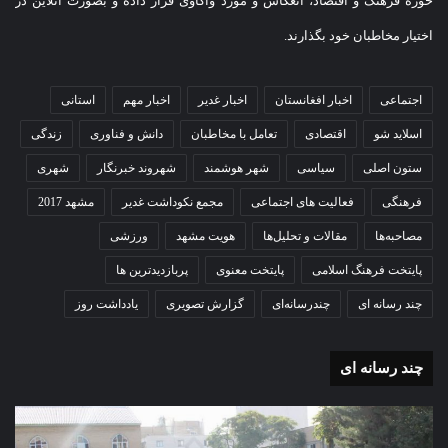
حوزه فرهنگ و اقتصاد، انعکاس و مورد واکاوی قرار داده و بصورت آنلاین در
اختیار مخاطبان خود بگذارند.
اجتماعی
اخبار افغانستان
اخبار غدیر
اخبار مهم
استانی
اسلاید شو
اقتصادی
تعامل با مخاطبان
دانش و فناوری
زندگی
ستون اصلی
سیاسی
شهر هوشمند
شهروند خبرنگار
شهری
فرهنگی
فعالیت های اجتماعی
مجمع نکوداشت غدیر
مشهد 2017
مصاحبه‌ها
مقالات و تحلیل‌ها
هویت مشهد
ورزشی
پایتخت فرهنگ اسلامی
پایتخت معنوی
پربازدیدترین ها
چند رسانه ای
چندرسانه‌ای
گزارش تصویری
یادداشت روز
چند رسانه ای
گزارش
مو
تصویری
گرا