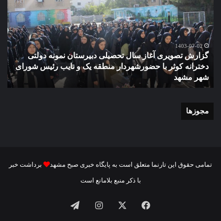
آغاز
دهک
سال
مدر
تحصیلی
ور
دبیرستان
مش
نمونه
1403-07-02
گزارش تصویری آغاز سال تحصیلی دبیرستان نمونه دولتی
دولتی
دخترانه کوثر با حضورشهردار منطقه یک و نایب رئیس شورای
دخترانه
شهر مشهد
م
کوثر
با
حضورشهردار
منطقه
مجوزها
یک
و
نایب
رئیس
شورای
تمامی حقوق این تارنما متعلق است به پایگاه خبری صبح مشهد
برداشت خبر
شهر
با ذکر منبع بلامانع است
مشهد
فیسبوک
ایکس
اینستاگرام
تلگرام