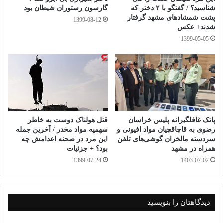
شناسید؟ / گفتگو با ۲ دختر که
گارسون رستوران شیطان بود
پشت شمشادهای مشهد گرفتار
1399-08-12
Vi
Li
M
E
T
Fa
C
Pr
W
Te
شدند+ عکس
be
ne
es
m
wi
ce
op
in
ha
le
1399-05-05
S
W
ا
r
sa
ail
tte
bo
y
tF
ts
gr
ky
e
ش
ge
r
ok
Li
ri
A
a
pe
C
تر
مرزبانان استان خراسان رضوی
هنگ مرزی تایباد
nk
en
pp
m
ha
ا
dl
t
ک
y
پاتک غافلگیرانه پلیس خراسان
قتل هولناک دوست به خاطر
گذ
رضوی به قاچاقچیان مواد افیونی و
سهمیه مواد مخدر / آخرین جمله
ار
سردسته مالخران گوشی‌های تلفن
این مرد در صحنه اعدامش چه
همراه در مشهد
بود؟ + جزئیات
ی
1399-07-24
1403-07-02
دیدگاهتان را بنویسید