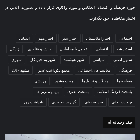
حوزه فرهنگ و اقتصاد، انعکاس و مورد واکاوی قرار داده و بصورت آنلاین در
اختیار مخاطبان خود بگذارند.
اجتماعی
اخبار افغانستان
اخبار غدیر
اخبار مهم
استانی
اسلاید شو
اقتصادی
تعامل با مخاطبان
دانش و فناوری
زندگی
ستون اصلی
سیاسی
شهر هوشمند
شهروند خبرنگار
شهری
فرهنگی
فعالیت های اجتماعی
مجمع نکوداشت غدیر
مشهد 2017
مصاحبه‌ها
مقالات و تحلیل‌ها
هویت مشهد
ورزشی
پایتخت فرهنگ اسلامی
پایتخت معنوی
پربازدیدترین ها
چند رسانه ای
چندرسانه‌ای
گزارش تصویری
یادداشت روز
چند رسانه ای
گزارش
گزا