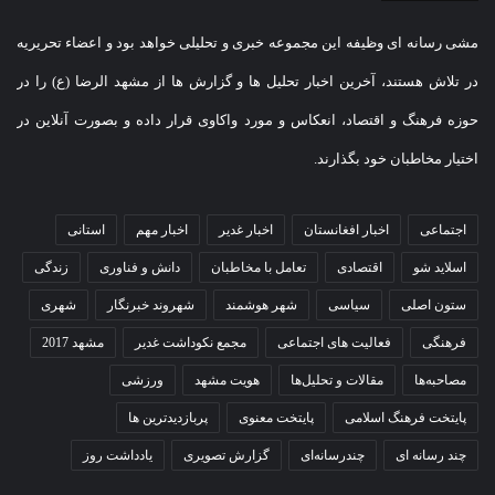
مشی رسانه ای وظیفه این مجموعه خبری و تحلیلی خواهد بود و اعضاء تحریریه
در تلاش هستند، آخرین اخبار تحلیل ها و گزارش ها از مشهد الرضا (ع) را در
حوزه فرهنگ و اقتصاد، انعکاس و مورد واکاوی قرار داده و بصورت آنلاین در
اختیار مخاطبان خود بگذارند.
اجتماعی
اخبار افغانستان
اخبار غدیر
اخبار مهم
استانی
اسلاید شو
اقتصادی
تعامل با مخاطبان
دانش و فناوری
زندگی
ستون اصلی
سیاسی
شهر هوشمند
شهروند خبرنگار
شهری
فرهنگی
فعالیت های اجتماعی
مجمع نکوداشت غدیر
مشهد 2017
مصاحبه‌ها
مقالات و تحلیل‌ها
هویت مشهد
ورزشی
پایتخت فرهنگ اسلامی
پایتخت معنوی
پربازدیدترین ها
چند رسانه ای
چندرسانه‌ای
گزارش تصویری
یادداشت روز