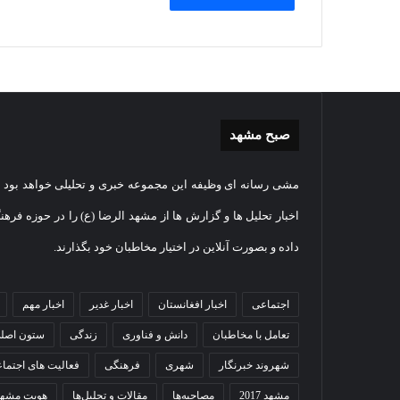
صبح مشهد
گزارش
غباررو
مشی رسانه ای وظیفه این مجموعه خبری و تحلیلی خواهد بود و
تصویری
مضجع
اقامه
نورانی
اخبار تحلیل ها و گزارش ها از مشهد الرضا (ع) را در حوزه فرهن
نماز
امام
داده و بصورت آنلاین در اختیار مخاطبان خود بگذارند.
عید
رضا(عل
سعید
السلام
2026-05-27
قربان
+
گزارش تصویری اقامه نماز عید
اجتماعی
اخبار افغانستان
اخبار غدیر
اخبار مهم
27
در
فیلم
دهکده مدرن
سعید قربان در حرم امام رضا
غبا
حرم
تعامل با مخاطبان
دانش و فناوری
زندگی
ستون اصل
علیه السلام
رضا
امام
رضا
شهروند خبرنگار
شهری
فرهنگی
فعالیت های اجتما
علیه
مشهد 2017
مصاحبه‌ها
مقالات و تحلیل‌ها
هویت مشهد