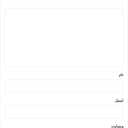
*
ی
د
ی
د
گ
ا
ه
*
نام
ایمیل
وبسایت