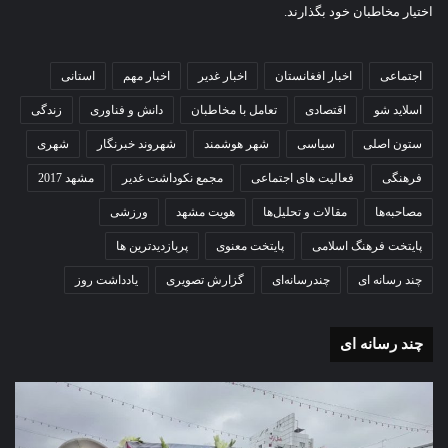
اختیار مخاطبان خود بگذارند.
اجتماعی
اخبار افغانستان
اخبار غدیر
اخبار مهم
استانی
اسلاید شو
اقتصادی
تعامل با مخاطبان
دانش و فناوری
زندگی
ستون اصلی
سیاسی
شهر هوشمند
شهروند خبرنگار
شهری
فرهنگی
فعالیت های اجتماعی
مجمع نکوداشت غدیر
مشهد 2017
مصاحبه‌ها
مقالات و تحلیل‌ها
هویت مشهد
ورزشی
پایتخت فرهنگ اسلامی
پایتخت معنوی
پربازدیدترین ها
چند رسانه ای
چندرسانه‌ای
گزارش تصویری
یادداشت روز
چند رسانه ای
گزارش
گزا
تصویری
تصو
تشییع
آغاز