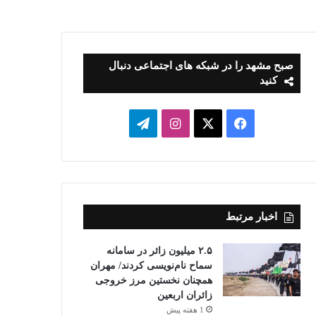
صبح مشهد را در شبکه های اجتماعی دنبال
کنید
فیسبوک
ایکس
اینستاگرام
تلگرام
اخبار مرتبط
۲.۵ میلیون زائر در سامانه
سماح نام‌نویسی کردند/ مهران
همچنان نخستین مرز خروجی
زائران اربعین
1 هفته پیش