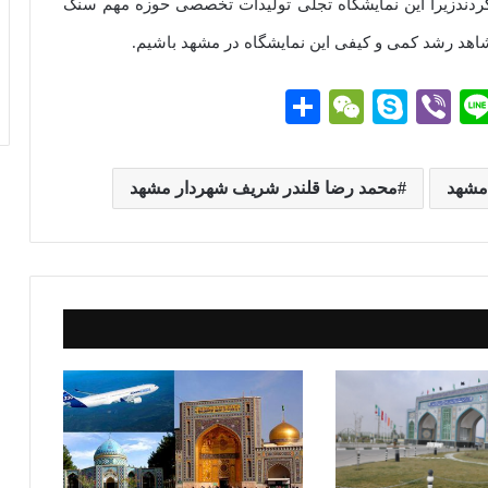
کردندزیرا این نمایشگاه تجلی تولیدات تخصصی حوزه مهم سنگ
شاهد رشد کمی و کیفی این نمایشگاه در مشهد باشیم.
Li
Vi
S
W
ا
ne
be
ky
e
ش
r
pe
C
تر
مشهد
محمد رضا قلندر شریف شهردار مشهد
g
ha
ا
t
ک
گذ
ار
ی