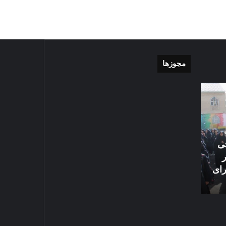
مجوزها
موشن
گزارش
گرافی
تصویری
دهکده
اقامه
مدرن
نماز
ورزشی
عید
مشهد
سعید
تی
1405-03-06
قربان
گزارش تصویری اق
1403-04-10
در
رای
موشن گرافی دهکده مدرن
سعید قربان در ح
حرم
ورزشی مشهد
علیه السلام
امام
رضا
علیه
السلام