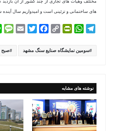
مختلف وهیات های تجاری از چند کشور از آن بازدید 
های ساختمانی و تزئینی است و امیدواریم سال آینده 
M
E
T
Fa
C
Pr
W
Te
es
m
wi
ce
op
in
ha
le
sa
ail
tte
bo
y
tF
ts
gr
سومین نمایشگاه صنایع سنگ مشهد
صبح 
e
r
ok
Li
ri
A
a
nk
en
pp
m
dl
y
نوشته های مشابه