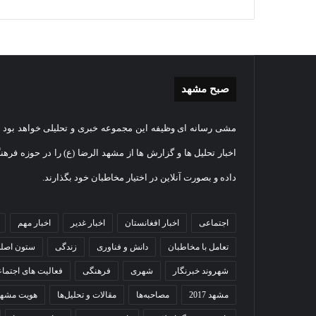
صبح مشهد
غبارروبی
گزارش
مشی رسانه ای وظیفه این مجموعه خبری و تحلیلی خواهد بود و
مضجع
تصویر
نورانی
تشییع
اخبار تحلیل ها و گزارش ها از مشهد الرضا (ع) را در حوزه فرهن
امام
پیکر
داده و بصورت آنلاین در اختیار مخاطبان خود بگذارند.
رضا(علیه
مطهر
السلام)
شهید
07
+
امنیت
اقامه نماز عید
گزا
اجتماعی
1404-07-05
اخبار افغانستان
اخبار غدیر
اخبار مهم
فیلم
ستوانی
 حرم امام رضا
غبارروبی مضجع نورانی امام
مطه
مهدی
تعامل با مخاطبان
دانش و فناوری
زندگی
ستون اصل
رضا(علیه السلام) + فیلم
مهد
خموش
در
شهروند خبرنگار
شهری
فرهنگی
فعالیت های اجتما
مشهد
مشهد 2017
مصاحبه‌ها
مقالات و تحلیل‌ها
هویت مشهد