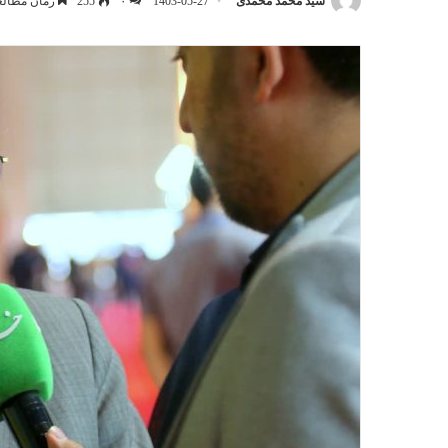
سید محمد محمدی
1403-05-27
۰
255
زمان مطالعه