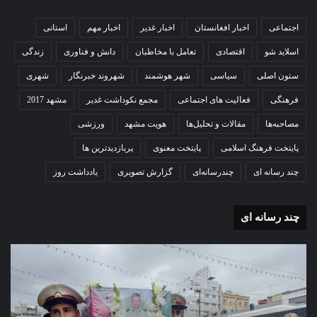
اجتماعی
اخبار افغانستان
اخبار غدیر
اخبار مهم
استانی
اسلاید شو
اقتصادی
تعامل با مخاطبان
دانش و فناوری
زندگی
ستون اصلی
سیاسی
شهر هوشمند
شهروند خبرنگار
شهری
فرهنگی
فعالیت های اجتماعی
مجمع نکوداشت غدیر
مشهد 2017
مصاحبه‌ها
مقالات و تحلیل‌ها
هویت مشهد
ورزشی
پایتخت فرهنگ اسلامی
پایتخت معنوی
پربازدیدترین ها
چند رسانه ای
چندرسانه‌ای
گزارش تصویری
یادداشت روز
چند رسانه ای
گزارش
گزا
تصویری
تصو
تشییع
آغاز
پیکر
سا
مطهر
تحص