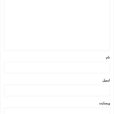
د
ی
د
گ
ا
ه
*
نام
ایمیل
وبسایت