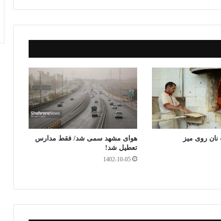
t
ک
گذ
ار
ی
نان روی میز
هوای مشهد سمی شد/ فقط مدارس
تعطیل شد!
1402-10-05