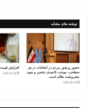
nk
en
pp
m
dl
y
نوشته های مشابه
حضور پرشور مردم در انتخابات در هر
افزایش قیمت 
سطحی، موجب ناامیدی دشمن و موید
1405-02-30
مشروعیت نظام است
1402-09-24