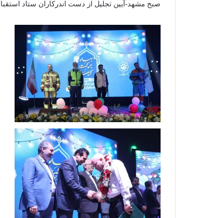
صبح مشهد-آیین تجلیل از دست اندرکاران ستاد استقبال از بهار۱۴۰۳ ب