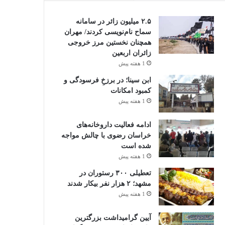
۲.۵ میلیون زائر در سامانه
سماح نام‌نویسی کردند/ مهران
همچنان نخستین مرز خروجی
زائران اربعین
1 هفته پیش
ابن سینا؛ در برزخِ فرسودگی و
کمبود امکانات
1 هفته پیش
ادامه فعالیت داروخانه‌های
خراسان رضوی با چالش مواجه
شده است
1 هفته پیش
تعطیلی ۳۰۰ رستوران در
مشهد؛ ۲ هزار نفر بیکار شدند
1 هفته پیش
آیین گرامیداشت بزرگترین