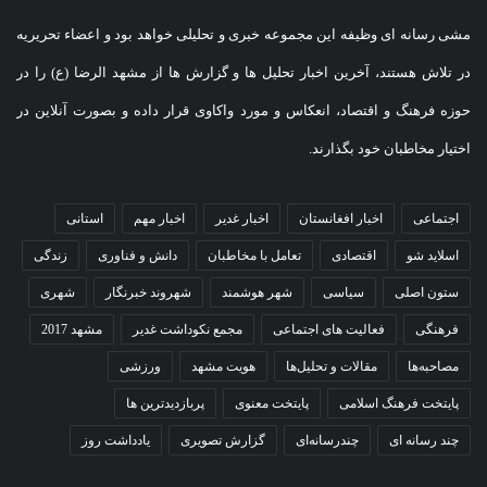
مشی رسانه ای وظیفه این مجموعه خبری و تحلیلی خواهد بود و اعضاء تحریریه
در تلاش هستند، آخرین اخبار تحلیل ها و گزارش ها از مشهد الرضا (ع) را در
حوزه فرهنگ و اقتصاد، انعکاس و مورد واکاوی قرار داده و بصورت آنلاین در
اختیار مخاطبان خود بگذارند.
اجتماعی
اخبار افغانستان
اخبار غدیر
اخبار مهم
استانی
اسلاید شو
اقتصادی
تعامل با مخاطبان
دانش و فناوری
زندگی
ستون اصلی
سیاسی
شهر هوشمند
شهروند خبرنگار
شهری
فرهنگی
فعالیت های اجتماعی
مجمع نکوداشت غدیر
مشهد 2017
مصاحبه‌ها
مقالات و تحلیل‌ها
هویت مشهد
ورزشی
پایتخت فرهنگ اسلامی
پایتخت معنوی
پربازدیدترین ها
چند رسانه ای
چندرسانه‌ای
گزارش تصویری
یادداشت روز