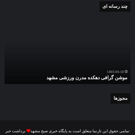
چند رسانه ای
موشن
گزا
گرافی
تصو
دهکده
اقا
مدرن
نما
ورزشی
عید
مشهد
سعی
قرب
در
گ
حرم
1403-04-10
موشن گرافی دهکده مدرن ورزشی مشهد
ع
اما
رضا
علی
الس
مجوزها
تمامی حقوق این تارنما متعلق است به پایگاه خبری صبح مشهد
برداشت خبر