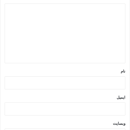
د
ی
د
گ
ا
ه
*
نام
ایمیل
وبسایت