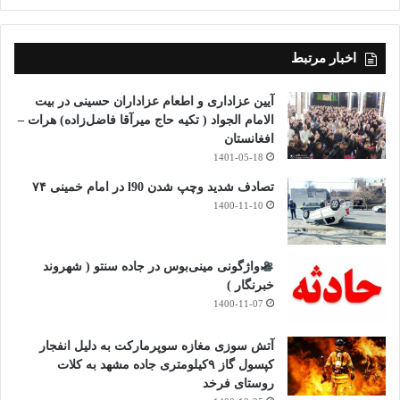
اخبار مرتبط
آیین عزاداری و اطعام عزاداران حسینی در بیت
الامام الجواد ( تکیه حاج میرآقا فاضل‌زاده) هرات –
افغانستان
1401-05-18
تصادف شدید وچپ شدن l90 در امام خمینی ۷۴
1400-11-10
واژگونی مینی‌بوس در جاده سنتو ( شهروند
خبرنگار )
1400-11-07
آتش سوزی مغازه سوپرمارکت به دلیل انفجار
کپسول گاز ۹کیلومتری جاده مشهد به کلات
روستای فرخد