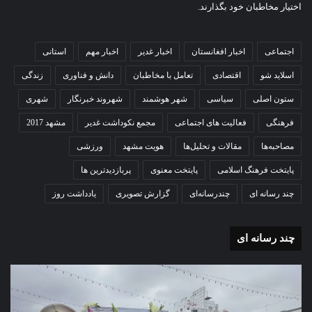
اختیار مخاطبان خود بگذارند.
اجتماعی
اخبار افغانستان
اخبار غدیر
اخبار مهم
استانی
اسلاید شو
اقتصادی
تعامل با مخاطبان
دانش و فناوری
زندگی
ستون اصلی
سیاسی
شهر هوشمند
شهروند خبرنگار
شهری
فرهنگی
فعالیت های اجتماعی
مجمع نکوداشت غدیر
مشهد 2017
مصاحبه‌ها
مقالات و تحلیل‌ها
هویت مشهد
ورزشی
پایتخت فرهنگ اسلامی
پایتخت معنوی
پربازدیدترین ها
چند رسانه ای
چندرسانه‌ای
گزارش تصویری
یادداشت روز
چند رسانه ای
گزارش
گزا
تصویری
تصو
تشییع
آغاز