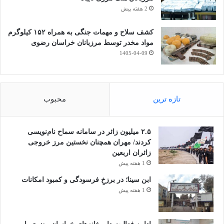
r
sa
ail
tte
bo
y
tF
ts
gr
ky
e
ش
2 هفته پیش
ge
r
ok
Li
ri
A
a
pe
C
تر
ازدواج
ازدواج با زن صیغه ای
جدایی
nk
en
pp
m
کشف سلاح و مهمات جنگی به همراه ۱۵۲ کیلوگرم
ha
ا
مواد مخدر توسط مرزبانان خراسان رضوی
dl
دختر
رابطه با شوهر خواهر
رابطه نامتعارف
t
ک
1405-04-09
y
گذ
رابطه پنهانی
رابطه پنهانی با پسر
زن
ار
زن صیغه ای
صیغه
طلاق
ی
تازه ترین
محبوب
۲.۵ میلیون زائر در سامانه سماح نام‌نویسی
کردند/ مهران همچنان نخستین مرز خروجی
زائران اربعین
1 هفته پیش
ابن سینا؛ در برزخِ فرسودگی و کمبود امکانات
1 هفته پیش