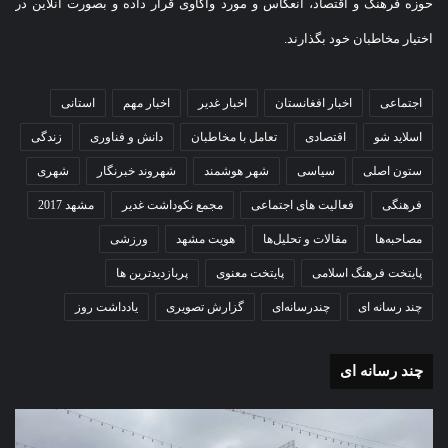
حوزه فرهنگ و اقتصاد، انعکاس و مورد واکاوی قرار داده و بصورت آنلاین در
اختیار مخاطبان خود بگذارند.
اجتماعی
اخبار افغانستان
اخبار غدیر
اخبار مهم
استانی
اسلاید شو
اقتصادی
تعامل با مخاطبان
دانش و فناوری
زندگی
ستون اصلی
سیاسی
شهر هوشمند
شهروند خبرنگار
شهری
فرهنگی
فعالیت های اجتماعی
مجمع نکوداشت غدیر
مشهد 2017
مصاحبه‌ها
مقالات و تحلیل‌ها
هویت مشهد
ورزشی
پایتخت فرهنگ اسلامی
پایتخت معنوی
پربازدیدترین ها
چند رسانه ای
چندرسانه‌ای
گزارش تصویری
یادداشت روز
چند رسانه ای
گزارش
گزا
تصویری
تصو