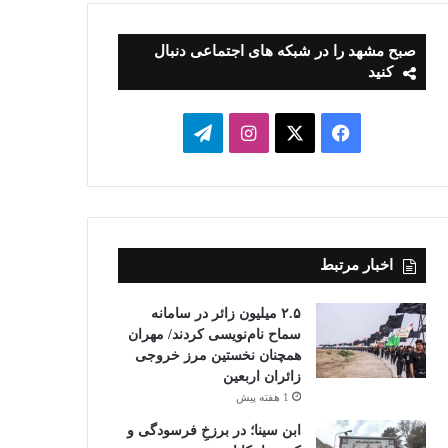
صبح مشهد را در شبکه های اجتماعی دنبال
کنید
فیسبوک
ایکس
اینستاگرام
تلگرام
اخبار مرتبط
۲.۵ میلیون زائر در سامانه
سماح نام‌نویسی کردند/ مهران
همچنان نخستین مرز خروجی
زائران اربعین
1 هفته پیش
ابن سینا؛ در برزخِ فرسودگی و