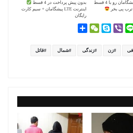
اینترنت LTE پیشگامان رو با 4 قسط
بدون پیش پرداخت در 4 قسط
ترب پی بخر
اینترنت LTE پیشگامان + سیم کارت
رایگان
Li
Vi
S
W
ا
ne
be
ky
e
ش
r
pe
C
تر
فی
زن
زندگی
شمال
قاتل
g
ha
ا
t
ک
گذ
ار
ی