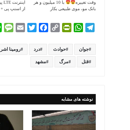
وقت تغییره
با 10 میلیون و هر
بانک مو، موی طبیعی بکار
از اسنپ پی + 
M
E
T
Fa
C
Pr
W
Te
es
m
wi
ce
op
in
ha
le
sa
ail
tte
bo
y
tF
ts
gr
جوان
حوادث
درد
رومینا اشر
e
r
ok
Li
ri
A
a
قتل
مرگ
مشهد
nk
en
pp
m
dl
y
نوشته های مشابه