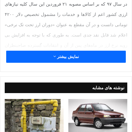
در سال ۹۷ که بر اساس مصوبه ۲۱ فروردین این سال کلیه نیازهای
ارزی کشور اعم از کالاها و خدمات را مشمول تخصیص دلار ۴۲۰۰
تومانی دانست و در آن مقطع به عنوان «دوران ارز تحت تک نرخی»
اعلام شد قابل نقد جدی است. به طوری که با توجه به افزایش بی
رویه نرخ ارز در ماه‌های پس از آن و انتقادات گسترده صاحبنظران
ودلسوزان _از جمله نگارنده _ در خصوص تخصیص ارز محدود دولتی
نمایش بیشتر
به همه کالاها و خدمات ، در تاریخ ۲۶ مرداد ۹۷ این سیاست مورد
تجدید نظر قرار گرفت و ارز دولتی صرفاً به کالاهای اساسی ,دارو
وتجهیزات پزشکی و نهاده‌های دامی و کشاورزی اختصاص یافت.
نوشته های مشابه
اما بررسی اسامی کسانی که در فاصله ۴ ماهه ارز دولتی دریافت
کرده اند و نیزافراد وکالاهایی که پس از مرداد۹۷ به آنها ارز دولتی
تخصیص یافته است بسیار حائز اهمیت است، تا هم وابستگی دریافت
کنندگان ارز دولتی در چهار ماهه نخست سال ۹۷ به مقامات و