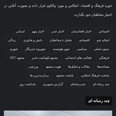
حوزه فرهنگ و اقتصاد، انعکاس و مورد واکاوی قرار داده و بصورت آنلاین در
اختیار مخاطبان خود بگذارند.
اجتماعی
اخبار افغانستان
اخبار غدیر
اخبار مهم
استانی
اسلاید شو
اقتصادی
تعامل با مخاطبان
دانش و فناوری
زندگی
ستون اصلی
سیاسی
شهر هوشمند
شهروند خبرنگار
شهری
فرهنگی
فعالیت های اجتماعی
مجمع نکوداشت غدیر
مشهد 2017
مصاحبه‌ها
مقالات و تحلیل‌ها
هویت مشهد
ورزشی
پایتخت فرهنگ اسلامی
پایتخت معنوی
پربازدیدترین ها
چند رسانه ای
چندرسانه‌ای
گزارش تصویری
یادداشت روز
چند رسانه ای
گزارش
گزا