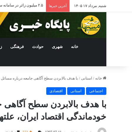
۲.۵ میلیون زائر در سامانه سماح نام‌نویسی کردند/ مهران همچنان نخستین مرز خروجی زائران اربعین
شنبه, مرداد ۱۷ ۱۴۰۵
آخرین خبرها
خانه
شهری
حوادث
فرهنگی
ز
خانه
/
استانی
/
با هدف بالابردن سطح آگاهی جامعه درباره مسائل 
اجتماعی
استانی
اقتصادی
با هدف بالابردن سطح آگاهی 
خودماندگی اقتصاد ایران، علته