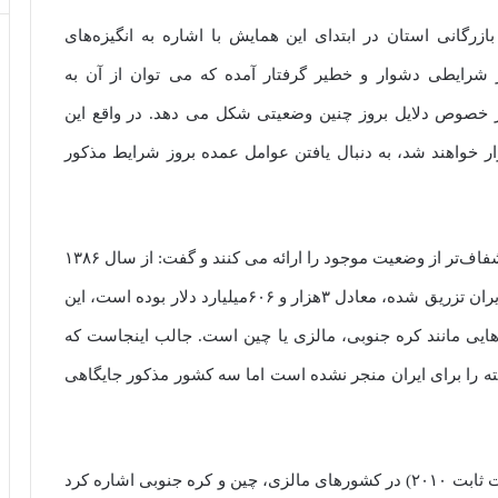
زرگانی استان در ابتدای این همایش با اشاره به انگیزه‌‌های
 شرایطی دشوار و خطیر گرفتار آمده که می توان از آن به
ر خصوص دلایل بروز چنین وضعیتی شکل می دهد. در واقع این
ر خواهند شد، به دنبال یافتن عوامل عمده بروز شرایط مذکور
وی به بعضی از شاخص هایی اشاره نمود که تصویری شفاف‌تر از وضعیت موجود را ارائه می کنند و گفت: از سال ۱۳۸۶
تا ۱۳۹۶ ، منابع حاصل از نفت خام و گاز که در اقتصاد ایران تزریق شده، معادل ۳هزار و ۶۰۶میلیارد دلار بوده است، این
یی مانند کره جنوبی، مالزی یا چین است. جالب اینجاست که
ه را برای ایران منجر نشده است اما سه کشور مذکور جایگاهی
وی به سهم سرانه تولید ناخالص داخلی (سرانه به قیمت ثابت ۲۰۱۰) در کشورهای مالزی، چین و کره جنوبی اشاره کرد