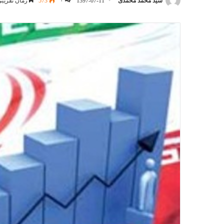
سید محمد محمدی
1397-07-11
۰
573
زمان تقریبی مطا