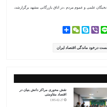
خبگان علمی و عموم مردم ،در اتاق بازرگانی مشهد برگزارشد،
Li
Vi
S
W
ا
ne
be
ky
e
ش
r
pe
C
تر
ت درخود ماندگی اقتصاد ایران
g
ha
ا
t
ک
گذ
ار
ی
نقش محوری مراکز دانش بنیان در
اقتصاد مقاومتی
1395-02-27