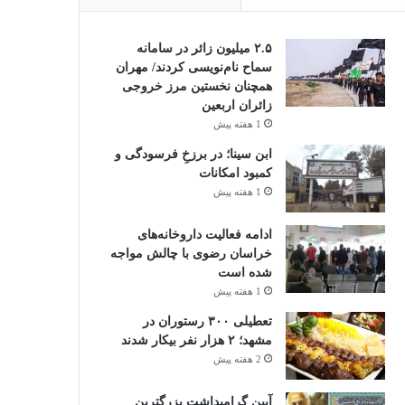
۲.۵ میلیون زائر در سامانه
سماح نام‌نویسی کردند/ مهران
همچنان نخستین مرز خروجی
زائران اربعین
1 هفته پیش
ابن سینا؛ در برزخِ فرسودگی و
کمبود امکانات
1 هفته پیش
ادامه فعالیت داروخانه‌های
خراسان رضوی با چالش مواجه
شده است
1 هفته پیش
تعطیلی ۳۰۰ رستوران در
مشهد؛ ۲ هزار نفر بیکار شدند
2 هفته پیش
آیین گرامیداشت بزرگترین