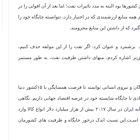
شورها بود البته به مدد تاثیرات نفت؛ اما بعد از آن افولی را در
 همه منابع ارزشمندی که در اختیار دارد، نتوانسته جایگاه خود را
یرد که از داشتن این منابع محرومند.
 برشمرد و عنوان کرد: اگر نفت را از این مولفه حذف کنیم،
ش‌تر اشاره کردم، منهای داشتن ظرفیت نفت، به طور مستمر
وی یادآور شد: کشور ما، ذخایر ارزشمندی دارد از نخبگان و نیروی انسانی توانمند تا فرصت همسایگی با ۱۵کشور دنیا
یادی تا جایگاه شایسته خود در عرصه اقتصاد جهانی داریم. نگاهی
به آمارهای جهانی نیز نشان می دهد ۱۵ کشـور همسـایه ایران در سال ۲۰۱۷ بیش از هزار میلیارد دلار انواع کالا وارد
رصـد اسـت.این نسبت اندک درخور جایگاه و ظرفیت های کشورمان