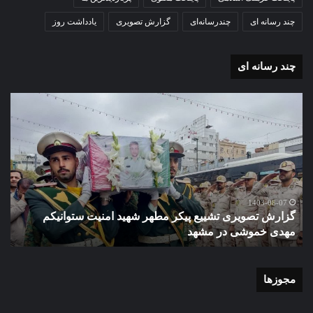
چند رسانه ای
چندرسانه‌ای
گزارش تصویری
یادداشت روز
چند رسانه ای
گزارش
گزا
تصویری
تصو
تشییع
آغاز
پیکر
سا
مطهر
تحص
شهید
دبی
امنیت
نمو
گ
ستوانیکم
دول
1403-08-07
گزارش تصویری تشییع پیکر مطهر شهید امنیت ستوانیکم
د
مهدی
دخت
مهدی خموشی در مشهد
ش
خموشی
کوث
در
با
مشهد
حضو
منط
مجوزها
یک
و