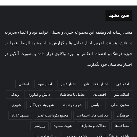
صبح مشهد
مشی رسانه ای وظیفه این مجموعه خبری و تحلیلی خواهد بود و اعضاء تحریریه
در تلاش هستند، آخرین اخبار تحلیل ها و گزارش ها از مشهد الرضا (ع) را در
حوزه فرهنگ و اقتصاد، انعکاس و مورد واکاوی قرار داده و بصورت آنلاین در
اختیار مخاطبان خود بگذارند.
اجتماعی
اخبار افغانستان
اخبار غدیر
اخبار مهم
استانی
اسلاید شو
اقتصادی
تعامل با مخاطبان
دانش و فناوری
زندگی
ستون اصلی
سیاسی
شهر هوشمند
شهروند خبرنگار
شهری
فرهنگی
فعالیت های اجتماعی
مجمع نکوداشت غدیر
مشهد 2017
مصاحبه‌ها
مقالات و تحلیل‌ها
هویت مشهد
ورزشی
پایتخت فرهنگ اسلامی
پایتخت معنوی
پربازدیدترین ها