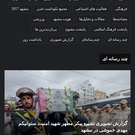
فرهنگی
فعالیت های اجتماعی
مجمع نکوداشت غدیر
مشهد 2017
مصاحبه‌ها
مقالات و تحلیل‌ها
هویت مشهد
ورزشی
پایتخت فرهنگ اسلامی
پایتخت معنوی
پربازدیدترین ها
چند رسانه ای
چندرسانه‌ای
گزارش تصویری
یادداشت روز
چند رسانه ای
گزارش
گزا
تصویری
تصو
تشییع
آغاز
پیکر
سا
مطهر
تحص
شهید
دبی
امنیت
نمو
گ
ستوانیکم
دول
1403-08-07
گزارش تصویری تشییع پیکر مطهر شهید امنیت ستوانیکم
د
مهدی
دخت
مهدی خموشی در مشهد
ش
خموشی
کوث