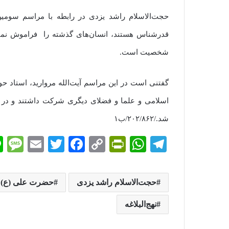
حجت‌الاسلام راشد یزدی در رابطه با مراسم سومی
قدرشناس هستند، انسان‌های گذشته را فراموش نمی‌
شخصیت است.
گفتنی است در این مراسم آیت‌الله مروارید، استاد 
اسلامی و علما و فضلای دیگری شرکت داشتند و در پ
شد./۲۰۲/۸۶۲/ب۱
M
E
T
Fa
C
Pr
W
Te
es
m
wi
ce
op
in
ha
le
sa
ail
tte
bo
y
tF
ts
gr
حجت‌الاسلام راشد یزدی
حضرت علی (ع)
e
r
ok
Li
ri
A
a
نهج‌البلاغه
nk
en
pp
m
dl