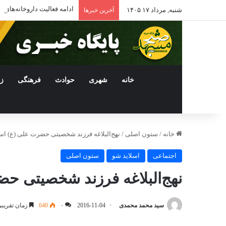
ادامه فعالیت داروخانه‌ها
شنبه, مرداد ۱۷ ۱۴۰۵
آخرین خبرها
خانه
شهری
حوادث
فرهنگی
ز
خانه
/
ستون اصلی
/
نهج‌البلاغه فرزند شخصیتی حضرت علی (ع) ا
اجتماعی
اسلاید شو
ستون اصلی
نهج‌البلاغه فرزند شخصیتی ح
سید محمد محمدی
2016-11-04
۰
640
زمان تقریبی مطا