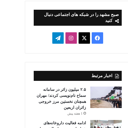
صبح مشهد را در شبکه های اجتماعی دنبال
کنید
فیسبوک
ایکس
اینستاگرام
تلگرام
اخبار مرتبط
۲.۵ میلیون زائر در سامانه
سماح نام‌نویسی کردند/ مهران
همچنان نخستین مرز خروجی
زائران اربعین
1 هفته پیش
ادامه فعالیت داروخانه‌های