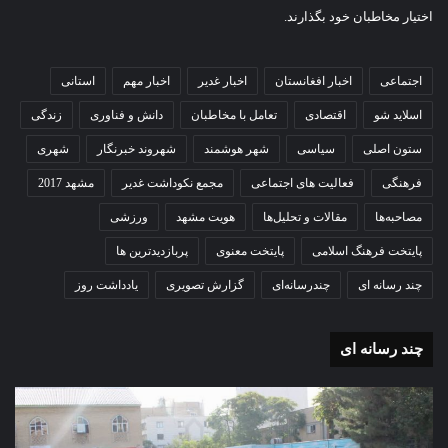
اختیار مخاطبان خود بگذارند.
اجتماعی
اخبار افغانستان
اخبار غدیر
اخبار مهم
استانی
اسلاید شو
اقتصادی
تعامل با مخاطبان
دانش و فناوری
زندگی
ستون اصلی
سیاسی
شهر هوشمند
شهروند خبرنگار
شهری
فرهنگی
فعالیت های اجتماعی
مجمع نکوداشت غدیر
مشهد 2017
مصاحبه‌ها
مقالات و تحلیل‌ها
هویت مشهد
ورزشی
پایتخت فرهنگ اسلامی
پایتخت معنوی
پربازدیدترین ها
چند رسانه ای
چندرسانه‌ای
گزارش تصویری
یادداشت روز
چند رسانه ای
گزارش
مو
تصویری
گرا
آغاز
دهک