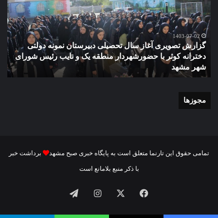
سال
مدر
تحصیلی
ور
دبیرستان
مش
نمونه
1403-07-02
گزارش تصویری آغاز سال تحصیلی دبیرستان نمونه دولتی
دولتی
دخترانه کوثر با حضورشهردار منطقه یک و نایب رئیس شورای
دخترانه
شهر مشهد
م
کوثر
با
حضورشهردار
منطقه
مجوزها
یک
و
نایب
رئیس
شورای
تمامی حقوق این تارنما متعلق است به پایگاه خبری صبح مشهد
برداشت خبر
شهر
با ذکر منبع بلامانع است
مشهد
فیسبوک
ایکس
اینستاگرام
تلگرام