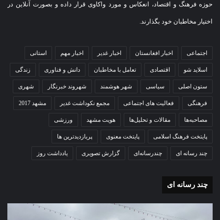
حوزه فرهنگ و اقتصاد، انعکاس و مورد واکاوی قرار داده و بصورت آنلاین در
اختیار مخاطبان خود بگذارند.
اجتماعی
اخبار افغانستان
اخبار غدیر
اخبار مهم
استانی
اسلاید شو
اقتصادی
تعامل با مخاطبان
دانش و فناوری
زندگی
ستون اصلی
سیاسی
شهر هوشمند
شهروند خبرنگار
شهری
فرهنگی
فعالیت های اجتماعی
مجمع نکوداشت غدیر
مشهد 2017
مصاحبه‌ها
مقالات و تحلیل‌ها
هویت مشهد
ورزشی
پایتخت فرهنگ اسلامی
پایتخت معنوی
پربازدیدترین ها
چند رسانه ای
چندرسانه‌ای
گزارش تصویری
یادداشت روز
چند رسانه ای
گزارش
گزا
تصویری
تصو