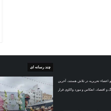
چند رسانه ای
بی
گزارش
 اعضاء تحریریه در تلاش هستند، آخرین
تصویری
تشییع
گ و اقتصاد، انعکاس و مورد واکاوی قرار
پیکر
یه
مطهر
)
شهید
2024-10-28
امنیت