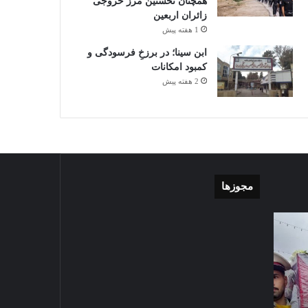
همچنان نخستین مرز خروجی
زائران اربعین
1 هفته پیش
ابن سینا؛ در برزخِ فرسودگی و
کمبود امکانات
2 هفته پیش
مجوزها
گزارش
موشن
تصویری
گرافی
آغاز
دهکده
سال
مدرن
2024-09-23
تحصیلی
ورزشی
گزارش تصویری آغاز سال
دبیرستان
مشهد
تحصیلی دبیرستان نمونه دولتی
نمونه