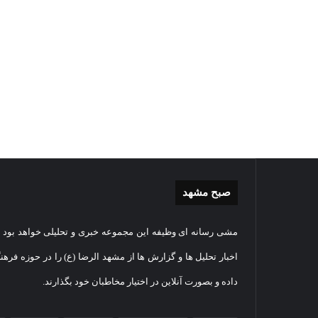
صبح مشهد
گزارش
غباررو
مشی رسانه ای وظیفه این مجموعه خبری و تحلیلی خواهد بود و
تصویری
مضجع
اقامه
نورانی
اخبار تحلیل ها و گزارش ها از مشهد الرضا (ع) را در حوزه فرهن
نماز
امام
داده و بصورت آنلاین در اختیار مخاطبان خود بگذارند.
عید
رضا(عل
سعید
السلام
2026-05-27
قربان
+