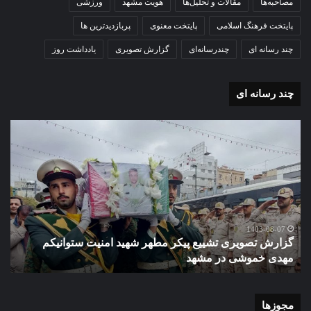
مصاحبه‌ها
مقالات و تحلیل‌ها
هویت مشهد
ورزشی
پایتخت فرهنگ اسلامی
پایتخت معنوی
پربازدیدترین ها
چند رسانه ای
چندرسانه‌ای
گزارش تصویری
یادداشت روز
چند رسانه ای
گزارش
گزا
تصویری
تصو
تشییع
آغاز
پیکر
سا
مطهر
تحص
شهید
دبی
امنیت
نمو
گ
ستوانیکم
دول
1403-08-07
گزارش تصویری تشییع پیکر مطهر شهید امنیت ستوانیکم
د
مهدی
دخت
مهدی خموشی در مشهد
ش
خموشی
کوث
در
با
مشهد
حضو
منط
مجوزها