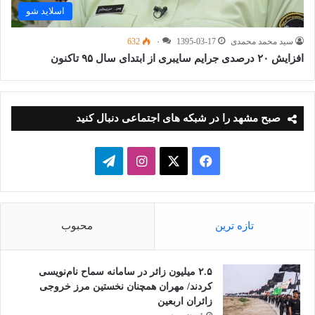
اسلاید شو
سید محمد محمدی
1395-03-17
۰
632
افزایش ۲۰ درصدی جرایم سایبری از ابتدای سال ۹۵ تاکنون
صبح مشهد را در شبکه های اجتماعی دنبال کنید
فیسبوک
ایکس
اینستاگرام
تلگرام
تازه ترین
محبوب
۲.۵ میلیون زائر در سامانه سماح نام‌نویسی
کردند/ مهران همچنان نخستین مرز خروجی
زائران اربعین