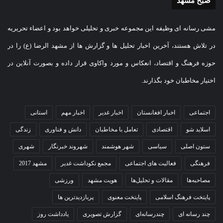
صبح مشهد
مشی رسانه ای وظیفه این مجموعه خبری و تحلیلی خواهد بود و اعضاء تحریریه
در تلاش هستند، آخرین اخبار تحلیل ها و گزارش ها از مشهد الرضا (ع) را در
حوزه فرهنگ و اقتصاد، انعکاس و مورد واکاوی قرار داده و بصورت آنلاین در
اختیار مخاطبان خود بگذارند.
اجتماعی
اخبار افغانستان
اخبار غدیر
اخبار مهم
استانی
اسلاید شو
اقتصادی
تعامل با مخاطبان
دانش و فناوری
زندگی
ستون اصلی
سیاسی
شهر هوشمند
شهروند خبرنگار
شهری
فرهنگی
فعالیت های اجتماعی
مجمع نکوداشت غدیر
مشهد 2017
مصاحبه‌ها
مقالات و تحلیل‌ها
هویت مشهد
ورزشی
پایتخت فرهنگ اسلامی
پایتخت معنوی
پربازدیدترین ها
چند رسانه ای
چندرسانه‌ای
گزارش تصویری
یادداشت روز