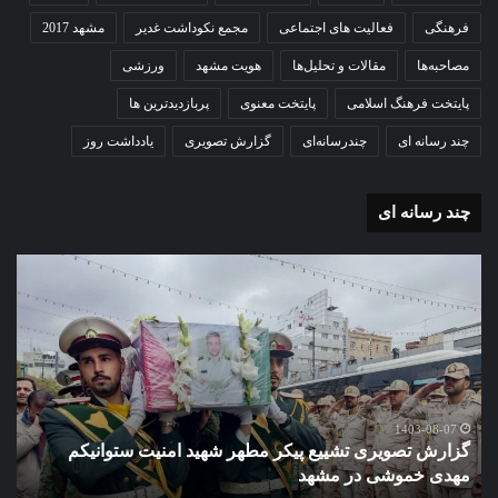
فرهنگی
فعالیت های اجتماعی
مجمع نکوداشت غدیر
مشهد 2017
مصاحبه‌ها
مقالات و تحلیل‌ها
هویت مشهد
ورزشی
پایتخت فرهنگ اسلامی
پایتخت معنوی
پربازدیدترین ها
چند رسانه ای
چندرسانه‌ای
گزارش تصویری
یادداشت روز
چند رسانه ای
گزارش
گزا
تصویری
تصو
تشییع
آغاز
پیکر
سا
مطهر
تحص
شهید
دبی
امنیت
نمو
گ
ستوانیکم
دول
1403-08-07
گزارش تصویری تشییع پیکر مطهر شهید امنیت ستوانیکم
د
مهدی
دخت
مهدی خموشی در مشهد
ش
خموشی
کوث