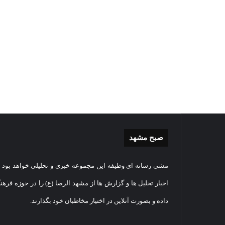
صبح مشهد
غبارروبی
گزارش
مشی رسانه ای وظیفه این مجموعه خبری و تحلیلی خواهد بود و
مضجع
تصویر
نورانی
تشییع
اخبار تحلیل ها و گزارش ها از مشهد الرضا (ع) را در حوزه فرهن
امام
پیکر
داده و بصورت آنلاین در اختیار مخاطبان خود بگذارند.
رضا(علیه
مطهر
السلام)
شهید
07
+
امنیت