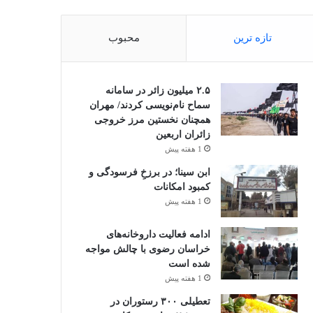
تازه ترین
محبوب
۲.۵ میلیون زائر در سامانه
سماح نام‌نویسی کردند/ مهران
همچنان نخستین مرز خروجی
زائران اربعین
1 هفته پیش
ابن سینا؛ در برزخِ فرسودگی و
کمبود امکانات
1 هفته پیش
ادامه فعالیت داروخانه‌های
خراسان رضوی با چالش مواجه
شده است
1 هفته پیش
تعطیلی ۳۰۰ رستوران در