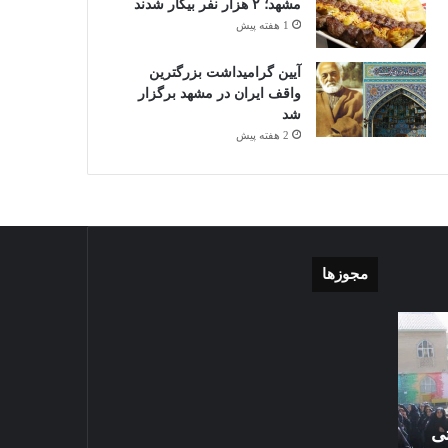
مشهد؛ ۲ هزار نفر بیکار شدند
1 هفته پیش
آیین گرامیداشت بزرگترین
واقف ایران در مشهد برگزار
شد
2 هفته پیش
مجوزها
موشن
گزارش
گرافی
تصویری
دهکده
اقامه
مدرن
نماز
ورزشی
عید
مشهد
سعید
تی
1405-03-06
قربان