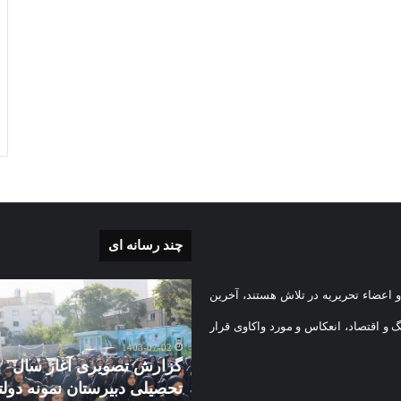
چند رسانه ای
گزارش
 اعضاء تحریریه در تلاش هستند، آخرین
ی
تصویری
آغاز
گ و اقتصاد، انعکاس و مورد واکاوی قرار
سال
1403-07-02
تحصیلی
گزارش تصویری آغاز سال
دبیرستان
تحصیلی دبیرستان نمونه دول
1403-08-
نمونه