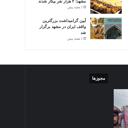
مشهد؛ ۲ هزار نفر بیکار شدند
2 هفته پیش
آیین گرامیداشت بزرگترین
واقف ایران در مشهد برگزار
شد
2 هفته پیش
مجوزها
گزارش
موشن
تصویری
گرافی
آغاز
دهکده
سال
مدرن
1403-07-02
تحصیلی
ورزشی
گزارش تصویری آغاز سال
دبیرستان
مشهد
تحصیلی دبیرستان نمونه دولتی
نمونه