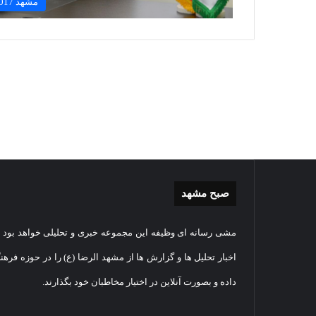
مشهد 2017
صبح مشهد
گزارش
غباررو
مشی رسانه ای وظیفه این مجموعه خبری و تحلیلی خواهد بود و
تصویری
مضجع
اقامه
نورانی
اخبار تحلیل ها و گزارش ها از مشهد الرضا (ع) را در حوزه فرهن
نماز
امام
داده و بصورت آنلاین در اختیار مخاطبان خود بگذارند.
عید
رضا(عل
سعید
السلام
1405-03-06
قربان
+