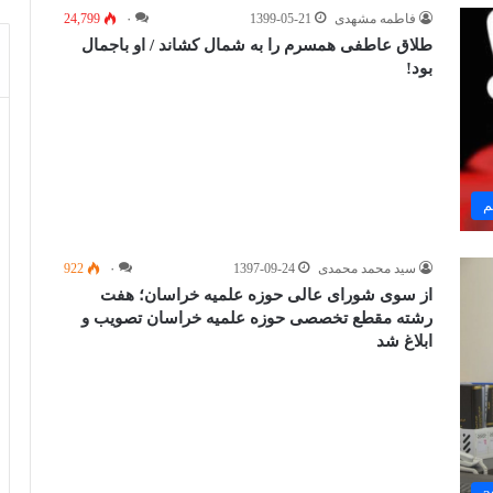
فاطمه مشهدی
1399-05-21
۰
24,799
طلاق عاطفی همسرم را به شمال کشاند / او باجمال
بود!
م
سید محمد محمدی
1397-09-24
۰
922
از سوی شورای عالی حوزه علمیه خراسان؛ هفت
رشته مقطع تخصصی حوزه علمیه خراسان تصویب و
ابلاغ شد