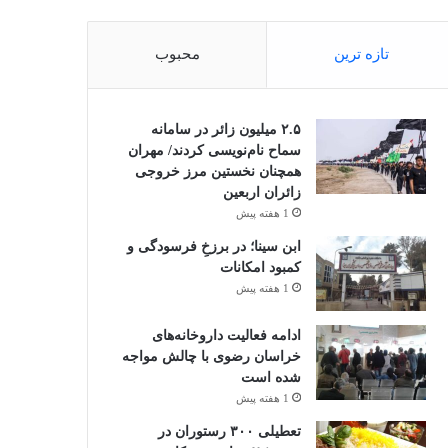
تازه ترین
محبوب
۲.۵ میلیون زائر در سامانه
سماح نام‌نویسی کردند/ مهران
همچنان نخستین مرز خروجی
زائران اربعین
1 هفته پیش
ابن سینا؛ در برزخِ فرسودگی و
کمبود امکانات
1 هفته پیش
ادامه فعالیت داروخانه‌های
خراسان رضوی با چالش مواجه
شده است
1 هفته پیش
تعطیلی ۳۰۰ رستوران در