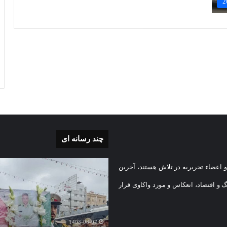
چند رسانه ای
بی
گزارش
 اعضاء تحریریه در تلاش هستند، آخرین
تصویری
تشییع
گ و اقتصاد، انعکاس و مورد واکاوی قرار
پیکر
یه
مطهر
)
شهید
1403-08-07
امنیت