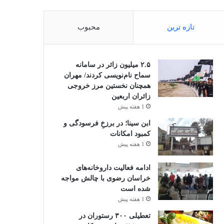
تازه ترین
محبوب
۲.۵ میلیون زائر در سامانه
سماح نام‌نویسی کردند/ مهران
همچنان نخستین مرز خروجی
زائران اربعین
1 هفته پیش
ابن سینا؛ در برزخِ فرسودگی و
کمبود امکانات
1 هفته پیش
ادامه فعالیت داروخانه‌های
خراسان رضوی با چالش مواجه
شده است
1 هفته پیش
تعطیلی ۳۰۰ رستوران در