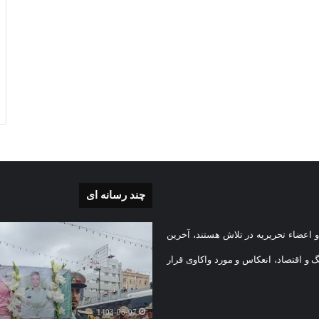
چند رسانه ای
رش
گزارش
 اعضاء تحریریه در تلاش هستند، آخرین
یری
تصویری
یع
آغاز
گ و اقتصاد، انعکاس و مورد واکاوی قرار
ر
سال
1403-07-02
ر
تحصیلی
گزارش تصویری آغاز سال
د
دبیرستان
تحصیلی دبیرستان نمونه دو
1403-08-07
یت
نمونه