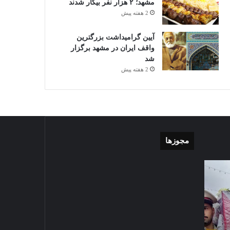
مشهد؛ ۲ هزار نفر بیکار شدند
2 هفته پیش
آیین گرامیداشت بزرگترین
واقف ایران در مشهد برگزار
شد
2 هفته پیش
مجوزها
موشن
گزارش
گرافی
تصویری
دهکده
اقامه
مدرن
نماز
ورزشی
عید
مشهد
سعید
لتی
1405-03-06
قربان