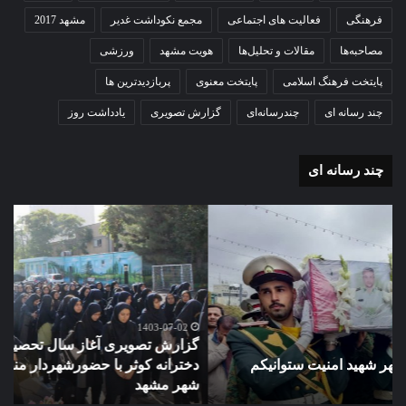
فرهنگی
فعالیت های اجتماعی
مجمع نکوداشت غدیر
مشهد 2017
مصاحبه‌ها
مقالات و تحلیل‌ها
هویت مشهد
ورزشی
پایتخت فرهنگ اسلامی
پایتخت معنوی
پربازدیدترین ها
چند رسانه ای
چندرسانه‌ای
گزارش تصویری
یادداشت روز
چند رسانه ای
گزارش
مو
تصویری
گرا
آغاز
دهک
سال
مدر
تحصیلی
ور
دبیرستان
مش
نمونه
1403-07-02
گزارش تصویری آغاز سال تحصیلی دبیرستان نمونه دولتی
دولتی
دخترانه کوثر با حضورشهردار منطقه یک و نایب رئیس شورای
دخترانه
شهر مشهد
م
کوثر
با