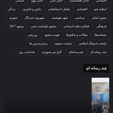
اجتماعی
اخبار افغانستان
اخبار غدیر
اخبار مهم
استانی
اسلاید شو
اقتصادی
تعامل با مخاطبان
دانش و فناوری
زندگی
ستون اصلی
سیاسی
شهر هوشمند
شهروند خبرنگار
شهری
فرهنگی
فعالیت های اجتماعی
مجمع نکوداشت غدیر
مشهد 2017
مصاحبه‌ها
مقالات و تحلیل‌ها
هویت مشهد
ورزشی
پایتخت فرهنگ اسلامی
پایتخت معنوی
پربازدیدترین ها
چند رسانه ای
چندرسانه‌ای
گزارش تصویری
یادداشت روز
چند رسانه ای
موشن
گزا
گرافی
تصو
دهکده
اقا
مدرن
نما
ورزشی
عید
مشهد
سعی
قرب