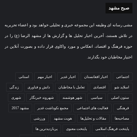
صبح مشهد
مشی رسانه ای وظیفه این مجموعه خبری و تحلیلی خواهد بود و اعضاء تحریریه
در تلاش هستند، آخرین اخبار تحلیل ها و گزارش ها از مشهد الرضا (ع) را در
حوزه فرهنگ و اقتصاد، انعکاس و مورد واکاوی قرار داده و بصورت آنلاین در
اختیار مخاطبان خود بگذارند.
اجتماعی
اخبار افغانستان
اخبار غدیر
اخبار مهم
استانی
اسلاید شو
اقتصادی
تعامل با مخاطبان
دانش و فناوری
زندگی
ستون اصلی
سیاسی
شهر هوشمند
شهروند خبرنگار
شهری
فرهنگی
فعالیت های اجتماعی
مجمع نکوداشت غدیر
مشهد 2017
مصاحبه‌ها
مقالات و تحلیل‌ها
هویت مشهد
ورزشی
پایتخت فرهنگ اسلامی
پایتخت معنوی
پربازدیدترین ها