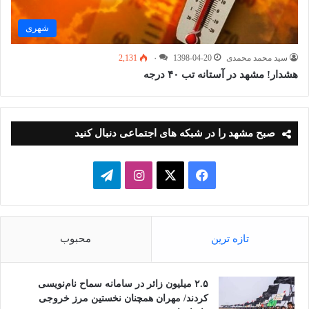
شهری
سید محمد محمدی
1398-04-20
۰
2,131
هشدار! مشهد در آستانه تب ۴۰ درجه
صبح مشهد را در شبکه های اجتماعی دنبال کنید
فیسبوک
ایکس
اینستاگرام
تلگرام
تازه ترین
محبوب
۲.۵ میلیون زائر در سامانه سماح نام‌نویسی
کردند/ مهران همچنان نخستین مرز خروجی