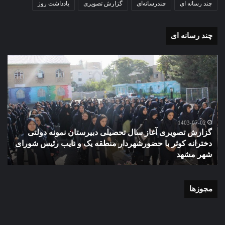
چند رسانه ای
چندرسانه‌ای
گزارش تصویری
یادداشت روز
چند رسانه ای
گزارش
مو
تصویری
گرا
آغاز
دهک
سال
مدر
تحصیلی
ور
دبیرستان
مش
نمونه
1403-07-02
گزارش تصویری آغاز سال تحصیلی دبیرستان نمونه دولتی
دولتی
دخترانه کوثر با حضورشهردار منطقه یک و نایب رئیس شورای
دخترانه
شهر مشهد
م
کوثر
با
حضورشهردار
منطقه
مجوزها
یک
و
نایب