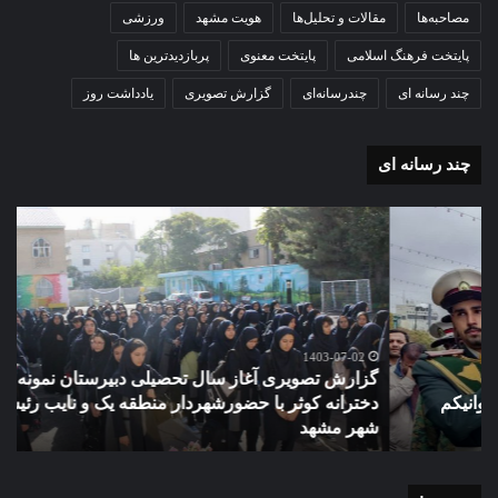
مصاحبه‌ها
مقالات و تحلیل‌ها
هویت مشهد
ورزشی
پایتخت فرهنگ اسلامی
پایتخت معنوی
پربازدیدترین ها
چند رسانه ای
چندرسانه‌ای
گزارش تصویری
یادداشت روز
چند رسانه ای
گزارش
مو
تصویری
گرا
آغاز
دهک
سال
مدر
تحصیلی
ور
دبیرستان
مش
نمونه
1403-07-02
گزارش تصویری آغاز سال تحصیلی دبیرستان نمونه دولتی
دولتی
دخترانه کوثر با حضورشهردار منطقه یک و نایب رئیس شورای
دخترانه
شهر مشهد
م
کوثر
با
حضورشهردار
منطقه